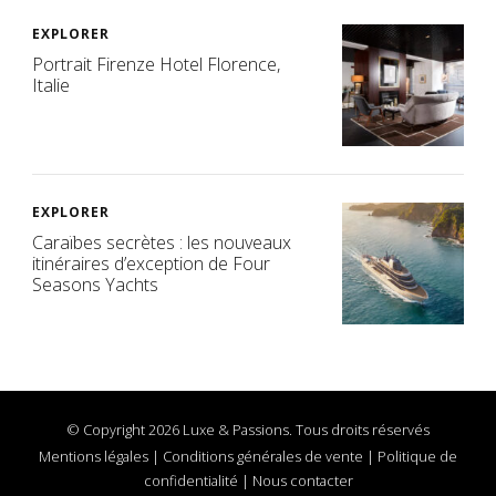
EXPLORER
Portrait Firenze Hotel Florence,
Italie
EXPLORER
Caraïbes secrètes : les nouveaux
itinéraires d’exception de Four
Seasons Yachts
© Copyright 2026 Luxe & Passions. Tous droits réservés
Mentions légales
|
Conditions générales de vente
|
Politique de
confidentialité
|
Nous contacter