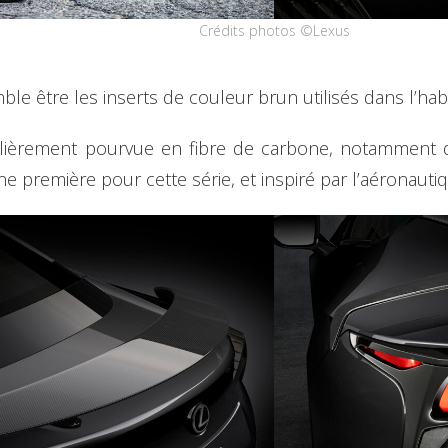
Crédits photos ©Lexus
e être les inserts de couleur brun utilisés dans l’habi
culièrement pourvue en fibre de carbone, notamment da
ne première pour cette série, et inspiré par l’aéronaut