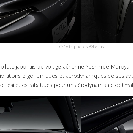
Crédits photos ©Lexus
c le pilote japonais de voltige aérienne Yoshihide Mu
liorations ergonomiques et aérodynamiques de ses avi
ose d’ailettes rabattues pour un aérodynamisme optimal