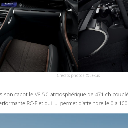
Crédits photos ©Lexus
 son capot le V8 5.0 atmosphérique de 471 ch couplé
erformante RC-F et qui lui permet d’atteindre le 0 à 