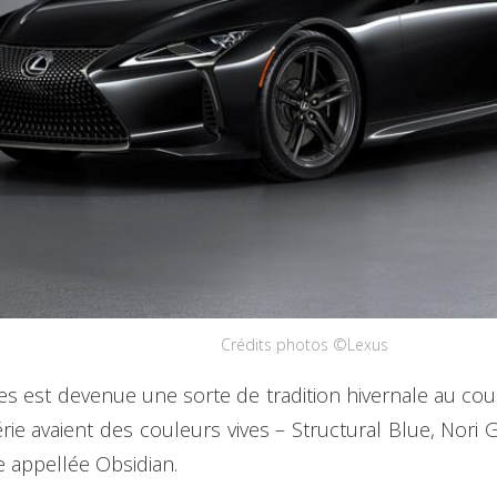
Crédits photos ©Lexus
ies est devenue une sorte de tradition hivernale au cou
rie avaient des couleurs vives – Structural Blue, Nori 
e appellée Obsidian.