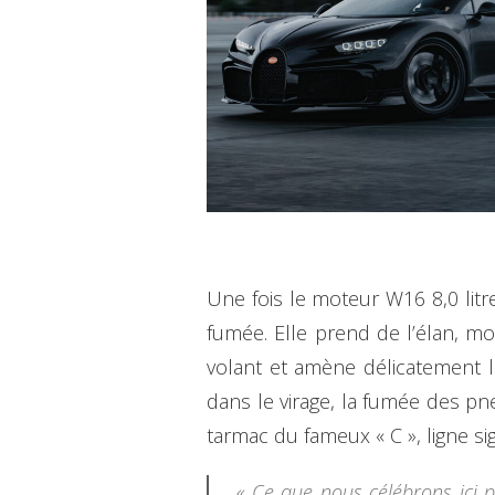
Une fois le moteur W16 8,0 litr
fumée. Elle prend de l’élan, m
volant et amène délicatement l
dans le virage, la fumée des pn
tarmac du fameux « C », ligne si
« Ce que nous célébrons ici p