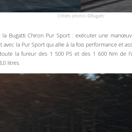
Crédits photos ©Bugatti
 la Bugatti Chiron Pur Sport : exécuter une manœuvr
vec la Pur Sport qui allie à la fois performance et a
r toute la fureur des 1 500 PS et des 1 600 Nm de 
0 litres.