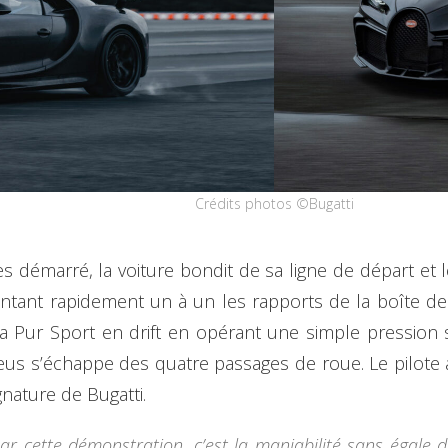
Crédits photos ©Bugatti
es démarré, la voiture bondit de sa ligne de départ e
ontant rapidement un à un les rapports de la boîte de
a Pur Sport en drift en opérant une simple pression su
eus s’échappe des quatre passages de roue. Le pilote a
gnature de Bugatti.
ar cette démonstration, c’est la maniabilité sans égale d