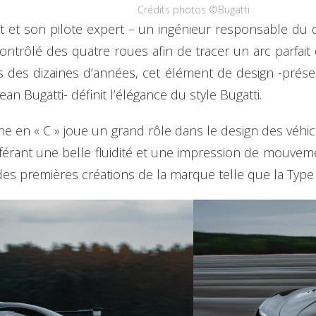
Crédits photos ©Bugatti
rt et son pilote expert – un ingénieur responsable du
contrôlé des quatre roues afin de tracer un arc parfait
is des dizaines d’années, cet élément de design -prése
an Bugatti- définit l’élégance du style Bugatti.
ne en « C » joue un grand rôle dans le design des véhic
férant une belle fluidité et une impression de mouvemen
 des premières créations de la marque telle que la Type