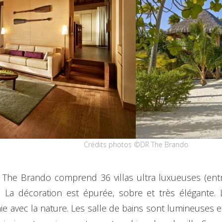
Crédits photos ©DR The Brando
The Brando comprend 36 villas ultra luxueuses (entre
. La décoration est épurée, sobre et très élégante.
 avec la nature. Les salle de bains sont lumineuses et 