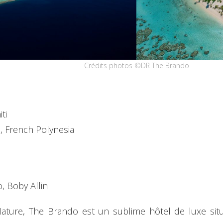
Crédits photos ©DR The Brando
ti
i, French Polynesia
, Boby Allin
ture, The Brando est un sublime hôtel de luxe situé 