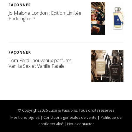
FAÇONNER
Jo Malone London : Edition Limitée
Paddington™
FAÇONNER
Tom Ford : nouveaux parfums
Vanilla Sex et Vanille Fatale
© Copyright 2026 Luxe & Passions. Tous droits réservés
Mentions légales
|
Conditions générales de vente
|
Politique de
confidentialité
|
Nous contacter