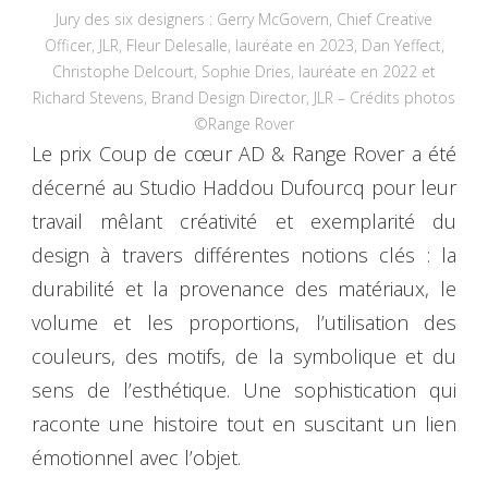
Jury des six designers : Gerry McGovern, Chief Creative
Officer, JLR, Fleur Delesalle, lauréate en 2023, Dan Yeffect,
Christophe Delcourt, Sophie Dries, lauréate en 2022 et
Richard Stevens, Brand Design Director, JLR – Crédits photos
©Range Rover
Le prix Coup de cœur AD & Range Rover a été
décerné au Studio Haddou Dufourcq pour leur
travail mêlant créativité et exemplarité du
design à travers différentes notions clés : la
durabilité et la provenance des matériaux, le
volume et les proportions, l’utilisation des
couleurs, des motifs, de la symbolique et du
sens de l’esthétique. Une sophistication qui
raconte une histoire tout en suscitant un lien
émotionnel avec l’objet.