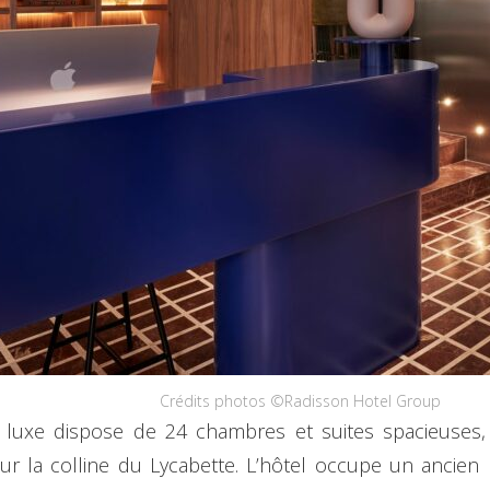
Crédits photos ©Radisson Hotel Group
luxe dispose de 24 chambres et suites spacieuses, 
ur la colline du Lycabette. L’hôtel occupe un ancien