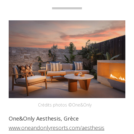
Crédits photos ©One&Only
One&Only Aesthesis, Grèce
www.oneandonlyresorts.com/aesthesis