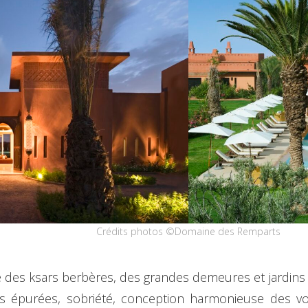
Crédits photos ©Domaine des Remparts
ire des ksars berbères, des grandes demeures et jardins 
gnes épurées, sobriété, conception harmonieuse des 