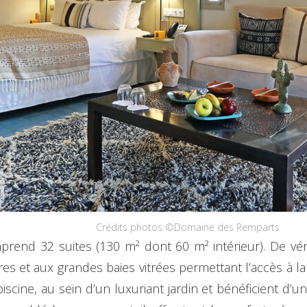
Crédits photos ©Domaine des Remparts
nd 32 suites (130 m² dont 60 m² intérieur). De vérit
s et aux grandes baies vitrées permettant l’accès à la 
iscine, au sein d’un luxuriant jardin et bénéficient 