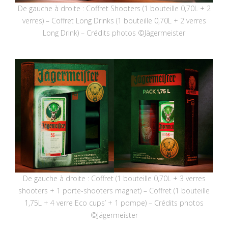
De gauche à droite : Coffret Shooters (1 bouteille 0,70L + 2
verres) – Coffret Long Drinks (1 bouteille 0,70L + 2 verres
Long Drink) – Crédits photos ©Jägermeister
De gauche à droite : Coffret (1 bouteille 0,70L + 3 verres
shooters + 1 porte-shooters magnet) – Coffret (1 bouteille
1,75L + 4 verre Eco cups’ + 1 pompe) – Crédits photos
©Jägermeister