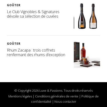
GOÛTER
Le Club Vignobles & Signatures
dévoile sa sélection de cuvées
GOÛTER
Rhum Zacapa : trois coffrets
renfermant des rhums d’exception
© Copyright 2026 Luxe & Passions. Tous droits réservés
Mentions légales
|
Conditions générales de vente
|
Politique de
confidentialité
|
Nous contacter