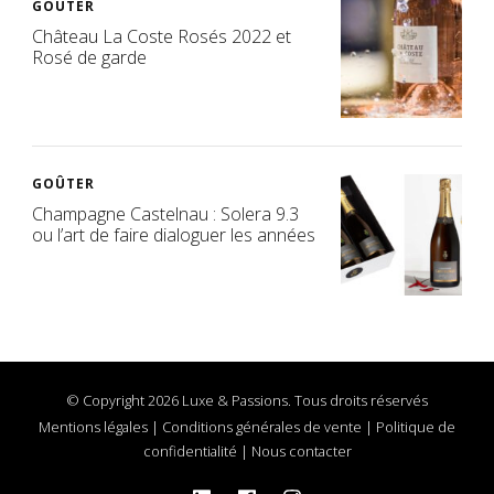
GOÛTER
Château La Coste Rosés 2022 et
Rosé de garde
GOÛTER
Champagne Castelnau : Solera 9.3
ou l’art de faire dialoguer les années
© Copyright 2026 Luxe & Passions. Tous droits réservés
Mentions légales
|
Conditions générales de vente
|
Politique de
confidentialité
|
Nous contacter