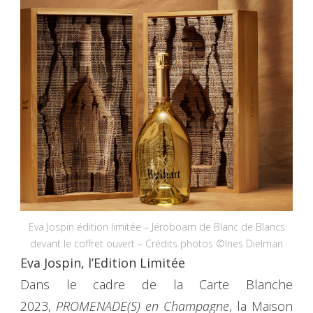
Eva Jospin édition limitée – Jéroboam de Blanc de Blancs
devant le coffret ouvert – Crédits photos ©Ines Dielman
Eva Jospin, l’Edition Limitée
Dans le cadre de la Carte Blanche
2023,
PROMENADE(S) en Champagne
, la Maison