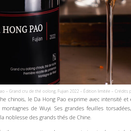
o – Grand cru de thé oolong, Fujian 2022 – Édition limitée – Crédits
he chinois, le Da Hong Pao exprime avec intensité et 
montagnes de Wuyi. Ses grandes feuilles torsadées, 
 la noblesse des grands thés de Chine.