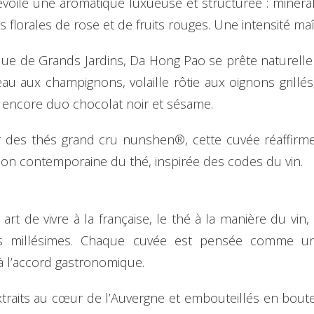
évoile une aromatique luxueuse et structurée : minéral
lorales de rose et de fruits rouges. Une intensité maîtri
que de Grands Jardins, Da Hong Pao se prête naturel
au aux champignons, volaille rôtie aux oignons grillés, 
ou encore duo chocolat noir et sésame.
ir des thés grand cru nunshen®, cette cuvée réaffir
ision contemporaine du thé, inspirée des codes du vin.
art de vivre à la française, le thé à la manière du vin
 des millésimes. Chaque cuvée est pensée comme un 
 à l’accord gastronomique.
traits au cœur de l’Auvergne et embouteillés en boutei