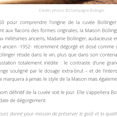
Crédits photos ©Champagne Bollinger
60 pour comprendre l’origine de la cuvée Bollinger
aux flacons des formes originales, la Maison Bollinger
x millésimes anciens, Madame Bollinger, audacieuse et 
 ancien -1952- récemment dégorgé et dosé comme un ex
ollinger réside dans le vin, plus que dans son conte
tation totalement inédite : le contraste d’une gran
ange souligné par le dosage extra-brut – et de l’inte
qui marquera à jamais le style de la Maison mais égalem
m définitif de la cuvée voit le jour. Elle s’appellera Bo
e date de dégorgement.
urs donné pour mission de préserver le goût et la qualité 