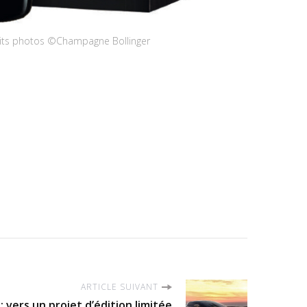
its photos ©Champagne Bollinger
ARTICLE SUIVANT
 vers un projet d’édition limitée