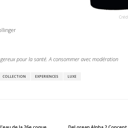
Créd
llinger
dangereux pour la santé. A consommer avec modération
COLLECTION
EXPERIENCES
LUXE
l'eau de la 26e coque
DeLorean Alpha 2 Concept :