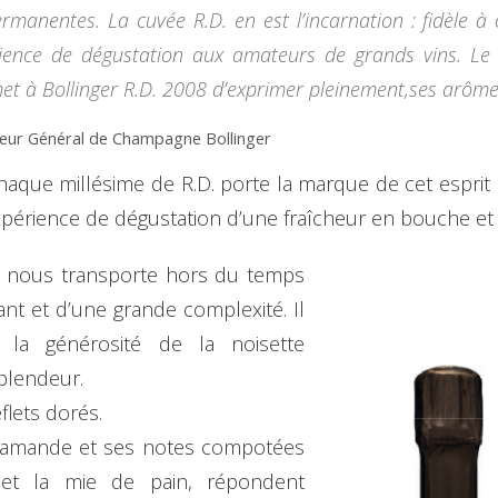
rmanentes. La cuvée R.D. en est l’incarnation : fidèle à 
ience de dégustation aux amateurs de grands vins. Le 
met à Bollinger R.D. 2008 d’exprimer pleinement,ses arômes
teur Général de Champagne Bollinger
haque millésime de R.D. porte la marque de cet esprit
périence de dégustation d’une fraîcheur en bouche et 
08 nous transporte hors du temps
vant et d’une grande complexité. Il
 la générosité de la noisette
splendeur.
eflets dorés.
d’amande et ses notes compotées
l et la mie de pain, répondent