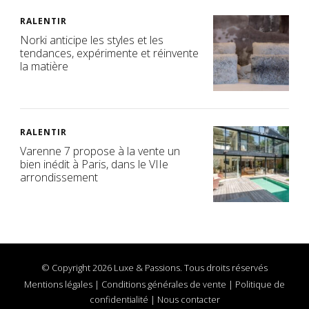
RALENTIR
Norki anticipe les styles et les
tendances, expérimente et réinvente
la matière
RALENTIR
Varenne 7 propose à la vente un
bien inédit à Paris, dans le VIIe
arrondissement
© Copyright 2026 Luxe & Passions. Tous droits réservés
Mentions légales
|
Conditions générales de vente
|
Politique de
confidentialité
|
Nous contacter