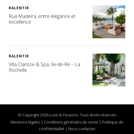
RALENTIR
Rua Madeira, entre élégance et
excellence
RALENTIR
Villa Clarisse & Spa, Ile-de-Ré – La
Rochelle
© Copyright 2026 Luxe & Passions. Tous droits réservés
Mentions légales
|
Conditions générales de vente
|
Politique de
confidentialité
|
Nous contacter