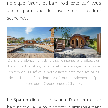
nordique (sauna et bain froid extérieur) vous
attend pour une découverte de la culture
scandinave.
Dans le prolongement de la piscine intérieure, profitez d’un
bassin de 16 mètres, doté de jets de massage. La terrasse
en teck de 500 m² vous invite à la farniente avec ses bains
de soleil et son Pool House. A découvrir également, le Spa
nordique – Crédits photos ©Lenaka
Le Spa nordique :
Un sauna d’extérieur et un
bain nordique, le tout construit artisanalement