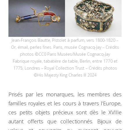
Jean-François Bautte, Pistolet à parfum, vers 1800-1820 –
Or, émail, perles fines. Paris, musée Cognacq-Jay – Crédits
photos ©CC0 Paris Musées/Musée Cognacq-Jay
Fabrique royale, tabatière de table, Berlin, entre 1770 et
1775, Londres – Royal Collection Trust – Crédits photos
©His Majesty King Charles III 2024
Prisés par les monarques, les membres des
familles royales et les cours à travers l’Europe,
ces petits objets précieux sont dès le XVIIIe
autant offerts que collectionnés. Bijoux de