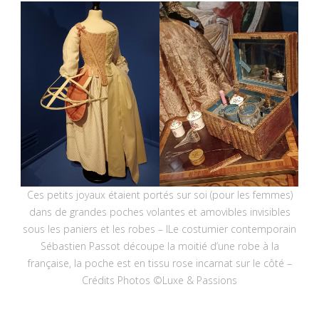
Ces petits joyaux étaient portés sur soi (pour les femmes)
dans de grandes poches volantes et amovibles invisibles
sous les paniers et les robes – lLe costumier contemporain
Sébastien Passot découpe la moitié d’une robe à la
française, la poche est en tissu rose incarnat sur le côté –
Crédits Photos ©Luxe & Passions