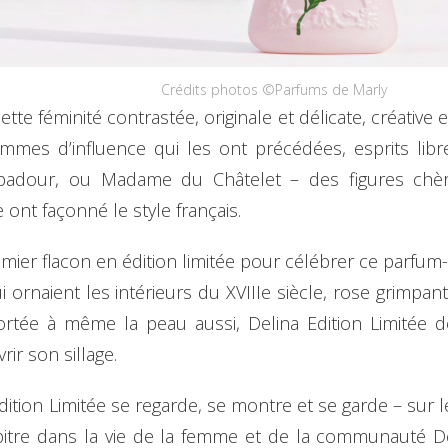
Crédits photos ©Parfums de Marly
ette féminité contrastée, originale et délicate, créative 
emmes d’influence qui les ont précédées, esprits libre
adour, ou Madame du Châtelet – des figures chère
ce ont façonné le style français.
ier flacon en édition limitée pour célébrer ce parfum-ic
ui ornaient les intérieurs du XVIIIe siècle, rose grimp
 portée à même la peau aussi, Delina Edition Limitée d
ir son sillage.
dition Limitée se regarde, se montre et se garde – sur 
pitre dans la vie de la femme et de la communauté 