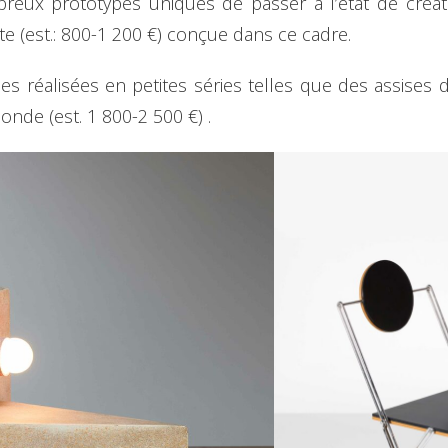
reux prototypes uniques de passer à l’état de créati
te (est.: 800-1 200 €) conçue dans ce cadre.
ces réalisées en petites séries telles que des assise
de (est. 1 800-2 500 €) .