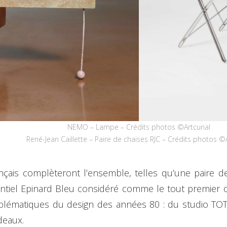
NEMO – Lampe – Crédits photos ©Artcurial
René-Jean Caillette – Paire de chaises RJC – Crédits photos ©A
nçais complèteront l’ensemble, telles qu’une paire d
ntiel Epinard Bleu considéré comme le tout premier 
blématiques du design des années 80 : du studio TO
deaux.