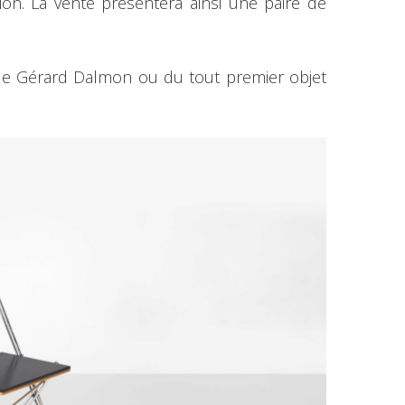
on. La vente présentera ainsi une paire de
s de Gérard Dalmon ou du tout premier objet