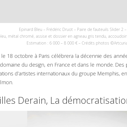
Epinard Bleu – Frédéric Druot – Paire de fauteuils Slider 2 
leu, métal chromé, assise et dossier en agneau gris tendu, accoudoir
Estimation : 6 000 – 8 000 € – Crédits photos ©Artcuria
l le 18 octobre à Paris célébrera la décennie des année
domaine du design, en France et dans le monde. Des p
ations d’artistes internationaux du groupe Memphis, en
almon.
Gilles Derain, La démocratisati