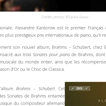
Crédits photos ©Sasha Gusov
ionale, Alexandre Kantorow est le premier Français 
plus prestigieux prix internationaux de piano, qu’il re
ement son nouvel album, Brahms – Schubert, chez BI
nsacré aux trois
Sonates pour piano
de Brahms, dont l
musicale du monde entier, ainsi que les récompenses
son d’Or ou le Choc de Classica.
l’album
Brahms – Schubert
. Cet
le des Sonates de Brahms entamée
musique du compositeur allemand