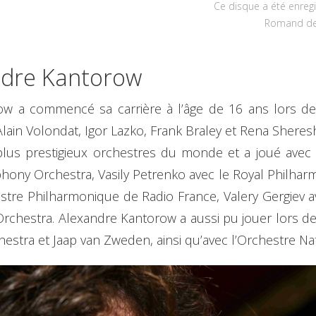
Ce disque a été enreg
Romand de 
ndre Kantorow
ow a commencé sa carrière à l’âge de 16 ans lors d
e-Alain Volondat, Igor Lazko, Frank Braley et Rena Sheres
s plus prestigieux orchestres du monde et a joué av
hony Orchestra, Vasily Petrenko avec le Royal Philha
estre Philharmonique de Radio France, Valery Gergiev 
 Orchestra. Alexandre Kantorow a aussi pu jouer lors de
stra et Jaap van Zweden, ainsi qu’avec l’Orchestre Nat