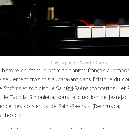
Crédits photos ©Sasha Gusov
’histoire en étant le premier pianiste français à rempo
é seulement trois fois auparavant dans l’histoire du 
ue
Brahms
et son disque Saint-Saëns (concertos 1 et 2)
 le Tapiola Sinfonietta, sous la direction de Jean-Ja
nce des concertos de Saint-Saëns » (Resmusica). Il 
 choice ».