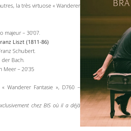
utres, la très virtuose « Wanderer
o majeur – 30’07.
ranz Liszt (1811-86)
Franz Schubert.
 der Bach.
m Meer – 20’35
, « Wanderer Fantasie », D760 –
xclusivement chez BIS où il a déjà