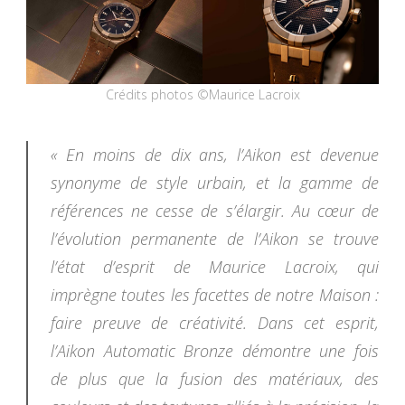
Crédits photos ©Maurice Lacroix
« En moins de dix ans, l’Aikon est devenue
synonyme de style urbain, et la gamme de
références ne cesse de s’élargir. Au cœur de
l’évolution permanente de l’Aikon se trouve
l’état d’esprit de Maurice Lacroix, qui
imprègne toutes les facettes de notre Maison :
faire preuve de créativité. Dans cet esprit,
l’Aikon Automatic Bronze démontre une fois
de plus que la fusion des matériaux, des