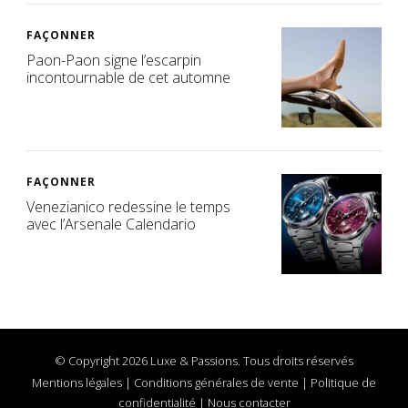
FAÇONNER
Paon-Paon signe l’escarpin
incontournable de cet automne
FAÇONNER
Venezianico redessine le temps
avec l’Arsenale Calendario
© Copyright 2026 Luxe & Passions. Tous droits réservés
Mentions légales
|
Conditions générales de vente
|
Politique de
confidentialité
|
Nous contacter