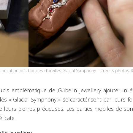
abrication des boucles d’oreilles Glacial Symphony – Crédits photos ©
rubis emblématique de Gübelin Jewellery ajoute un é
s « Glacial Symphony » se caractérisent par leurs forme
de leurs pierres précieuses. Les parties mobiles de so
licate.
in Jewellery