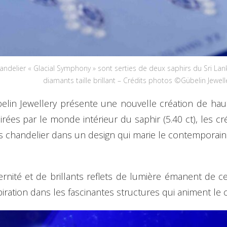
ndelier « Glacial Symphony » sont serties de deux saphirs du Sri Lanka 
diamants taille brillant – Crédits photos ©Gübelin Jewell
lin Jewellery présente une nouvelle création de haute j
ées par le monde intérieur du saphir (5.40 ct), les créa
s chandelier dans un design qui marie le contemporain 
rnité et de brillants reflets de lumière émanent de ce
piration dans les fascinantes structures qui animent le