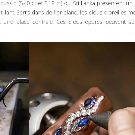
e coussin (5.40 ct et 5.18 ct) du Sri Lanka présentent 
tillant. Sertis dans de l’or blanc, les clous d’oreilles
nt une place centrale. Ces clous épurés peuvent se