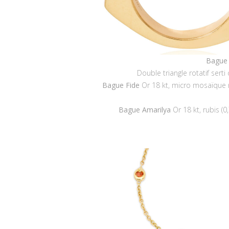
Bague 
Double triangle rotatif sert
Bague Fide
Or 18 kt, micro mosaïque r
Bague Amarilya
Or 18 kt, rubis (