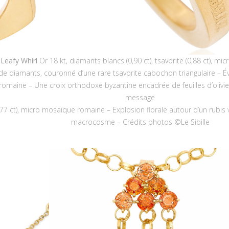
Leafy Whirl
Or 18 kt, diamants blancs (0,90 ct), tsavorite (0,88 ct), m
i de diamants, couronné d’une rare tsavorite cabochon triangulaire – É
omaine – Une croix orthodoxe byzantine encadrée de feuilles d’olivie
message
0,77 ct), micro mosaïque romaine – Explosion florale autour d’un rub
macrocosme – Crédits photos ©Le Sibille