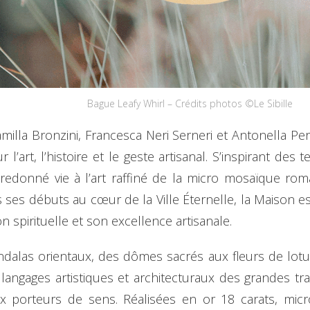
Bague Leafy Whirl – Crédits photos ©Le Sibille
la Bronzini, Francesca Neri Serneri et Antonella Peru
art, l’histoire et le geste artisanal. S’inspirant des
redonné vie à l’art raffiné de la micro mosaïque roma
s ses débuts au cœur de la Ville Éternelle, la Maison 
n spirituelle et son excellence artisanale.
las orientaux, des dômes sacrés aux fleurs de lotus, 
s langages artistiques et architecturaux des grandes tr
x porteurs de sens. Réalisées en or 18 carats, mic