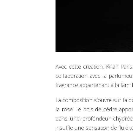
Avec cette création, Kilian Pa
collaboration avec la parfume
fragrance appartenant à la fami
La composition s’ouvre sur la 
la rose. Le bois de cèdre appor
dans une profondeur chyprée 
insuffle une sensation de fluidit