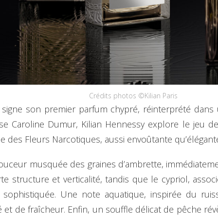
Crédits photos ©Kilian Paris
ris signe son premier parfum chypré, réinterprété da
use Caroline Dumur, Kilian Hennessy explore le jeu 
lle des Fleurs Narcotiques, aussi envoûtante qu’élégant
douceur musquée des graines d’ambrette, immédiateme
te structure et verticalité, tandis que le cypriol, ass
sophistiquée. Une note aquatique, inspirée du ruis
é et de fraîcheur. Enfin, un souffle délicat de pêche rév