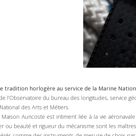
de tradition horlogère au service de la Marine Nation
, de l’Observatoire du bureau des longitudes, service g
ational des Arts et Métiers.
Maison Auricoste est intiment liée à la vie aéronavale 
oger ou beauté et rigueur du mécanisme sont les maître
érés comme des instruments de mesure de choix par l