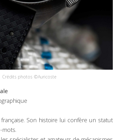
Crédits photos ©Auricoste
ale
éographique
française. Son histoire lui confère un statut
s-mots.
es spécialistes et amateurs de mécanismes