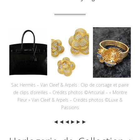
Sac Hermès – Van Cleef & Arpels : Clip de corsage et paire
de clips d’oreilles – Crédits photos ©Artcurial – « Montre
Fleur » Van Cleef & Arpels – Crédits photos ©Luxe &
Passions
◄◄◄►►►