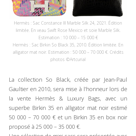
Hermès : Sac Constance III Marble Silk 24, 2021. Édition
limitée. En veau Swift Rose Mexico et soie Marble Silk.
Estimation : 10 000 – 15 000 €
Hermès : Sac Birkin So Black 35, 2010. Édition limitée. En
alligator mat noir. Estimation : 50 000 – 70 000 €. Crédits
photos ©Artcurial
La collection So Black, créée par Jean-Paul
Gaultier en 2010, sera mise à l’honneur lors de
la vente Hermès & Luxury Bags, avec un
superbe Birkin 35 en alligator mat noir estimé
50 000 – 70 000 € et un Birkin 35 en box noir
proposé à 25 000 – 35 000 €.