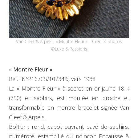
Van Cleef & Arpels : « Montre Fleur » – Crédits photos
©Luxe & Passions
« Montre Fleur »
Réf. : N°2167CS/10734.6, vers 1938
La « Montre Fleur » à secret en or jaune 18 k
(750) et saphirs, est montée en broche et
transformable en montre bracelet signée Van
Cleef & Arpels.
Boîtier : rond, capot ouvrant pavé de saphirs,
numéroté, estampillé du poinçon Encausse &