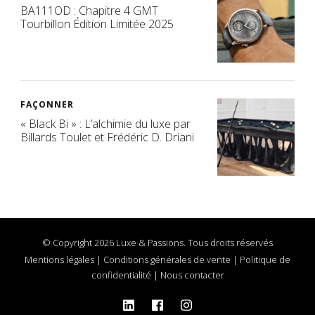
BA111OD : Chapitre 4 GMT
Tourbillon Édition Limitée 2025
FAÇONNER
« Black Bi » : L’alchimie du luxe par
Billards Toulet et Frédéric D. Driani
© Copyright 2026 Luxe & Passions. Tous droits réservés
Mentions légales
|
Conditions générales de vente
|
Politique de
confidentialité
|
Nous contacter