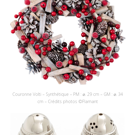
Couronne Volti – Synthétique – PM : ⌀. 29 cm – GM : ⌀. 34
cm – Crédits photos ©Flamant