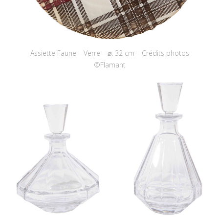
Assiette Faune – Verre – ⌀. 32 cm – Crédits photos
©Flamant