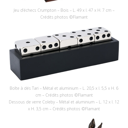
Jeu d’échecs Crumpton – Bois – L. 49 x l. 47 x H. 7 cm –
Crédits photos ©Flamant
Boîte à dés Tari – Métal et aluminium – L. 20,5 x l. 5,5 x H. 6
cm – Crédits photos ©Flamant
Dessous de verre Coleby – Métal et aluminium – L. 12 x l. 12
x H. 3,5 cm – Crédits photos ©Flamant