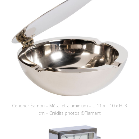
Cendrier Éamon – Métal et aluminium – L. 11 x l. 10 x H. 3
cm – Crédits photos ©Flamant