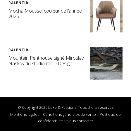
RALENTIR
Mocha Mousse, couleur de l’année
2025
RALENTIR
Mountain Penthouse signé Miroslav
Naskov du studio minD Design
© Copyright 2026 Luxe & Passions. Tous droits réservés
Mentions légales
|
Conditions générales de vente
|
Politique de
confidentialité
|
Nous contacter