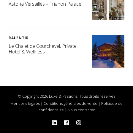
Astoria Versailles – Trianon Palace
RALENTIR
Le Chalet de Courchevel, Private
Hotel & Wellness
© Copyright 2026 Luxe & Passions. Tous droits réservés
Mentions légales
|
Conditions générales de vente
|
Politique de
confidentialité
|
Nous contacter