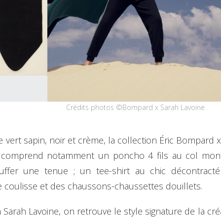
Crédits photos ©Bompard x Sarah Lavoine
e vert sapin, noir et crème, la collection Éric Bompard 
on comprend notamment un poncho 4 fils au col montan
ffer une tenue ; un tee-shirt au chic décontract
 coulisse et des chaussons-chaussettes douillets.
on Sarah Lavoine, on retrouve le style signature de la c