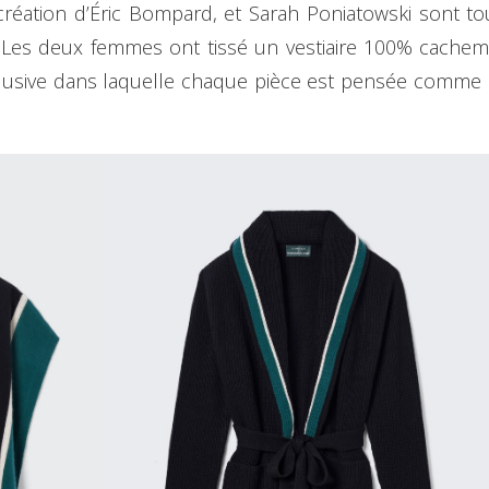
e création d’Éric Bompard, et Sarah Poniatowski sont t
Les deux femmes ont tissé un vestiaire 100% cachemir
clusive dans laquelle chaque pièce est pensée comme