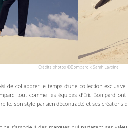
Crédits photos ©Bompard x Sarah Lavoine
si de collaborer le temps d’une collection exclusive.
ompard tout comme les équipes d’Eric Bompard ont t
lle, son style parisien décontracté et ses créations qui
ine s’associe à des marques qui partagent ses valeu