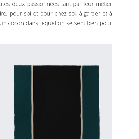
outes deux passionnées tant par leur métier
e, pour soi et pour chez soi, à garder et à
 un cocon dans lequel on se sent bien pour