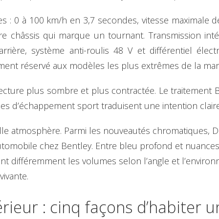
es : 0 à 100 km/h en 3,7 secondes, vitesse maximale 
ture châssis qui marque un tournant. Transmission int
arrière, système anti-roulis 48 V et différentiel él
ment réservé aux modèles les plus extrêmes de la mar
ecture plus sombre et plus contractée. Le traitement Bl
es d’échappement sport traduisent une intention claire 
lle atmosphère. Parmi les nouveautés chromatiques, Dar
omobile chez Bentley. Entre bleu profond et nuances ve
nt différemment les volumes selon l’angle et l’environ
vivante.
térieur : cinq façons d’habiter 