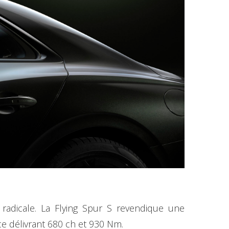
 radicale. La Flying Spur S revendique une
e délivrant 680 ch et 930 Nm.