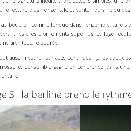
nt une signature inédite à projecteurs simples, une p
à une lecture plus horizontale et contemporaine du dess
 au bouclier, comme fondue dans l’ensemble, tandis que
libérant les ailes d’ornements superflus. Le logo recule
ne architecture épurée.
it tout aussi mesuré : surfaces continues, lignes adouci
carrosserie. L’ensemble gagne en cohérence, dans une 
nental GT.
e S : la berline prend le ryth