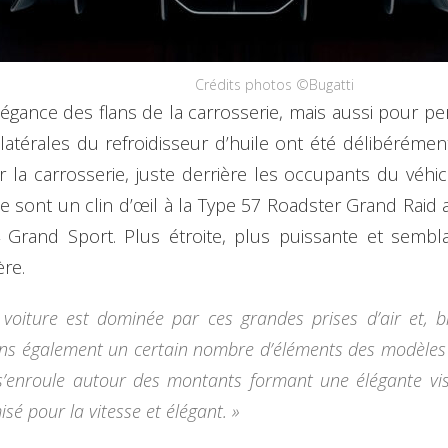
Crédits photos ©Bugatti
légance des flans de la carrosserie, mais aussi pour per
 latérales du refroidisseur d’huile ont été délibéréme
 la carrosserie, juste derrière les occupants du véhi
 sont un clin d’œil à la Type 57 Roadster Grand Raid ai
 Grand Sport. Plus étroite, plus puissante et sembla
re.
 voiture est dominée par ces grandes prises d’air et, 
s également un certain nombre d’éléments des modèles « f
s’enroule autour des montants formant une élégante visiè
isé pour la vitesse et élégant. »