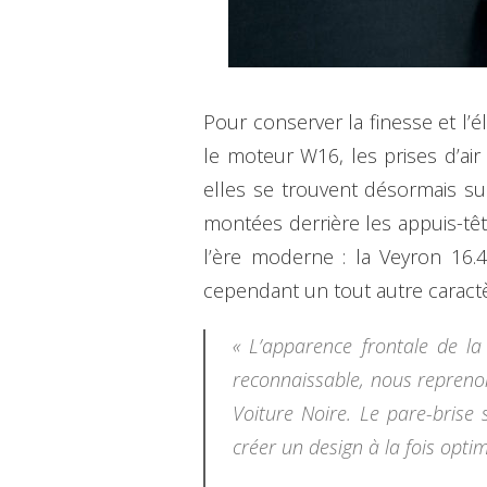
Pour conserver la finesse et l’é
le moteur W16, les prises d’air
elles se trouvent désormais sur
montées derrière les appuis-tête
l’ère moderne : la Veyron 16.4
cependant un tout autre caractè
« L’apparence frontale de la
reconnaissable, nous reprenon
Voiture Noire. Le pare-brise 
créer un design à la fois optim