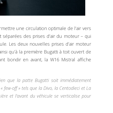
mettre une circulation optimale de l’air vers
nt séparées des prises d’air du moteur – qui
cule. Les deux nouvelles prises d’air moteur
nsi qu’à la première Bugatti à toit ouvert de
nt bondir en avant, la W16 Mistral affiche
bien que la patte Bugatti soit immédiatement
ew-off » tels que la Divo, la Centodieci et La
re et l’avant du véhicule se verticalise pour