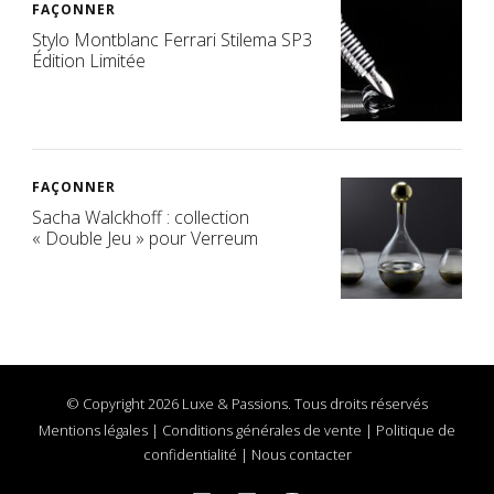
FAÇONNER
Stylo Montblanc Ferrari Stilema SP3
Édition Limitée
FAÇONNER
Sacha Walckhoff : collection
« Double Jeu » pour Verreum
© Copyright 2026 Luxe & Passions. Tous droits réservés
Mentions légales
|
Conditions générales de vente
|
Politique de
confidentialité
|
Nous contacter