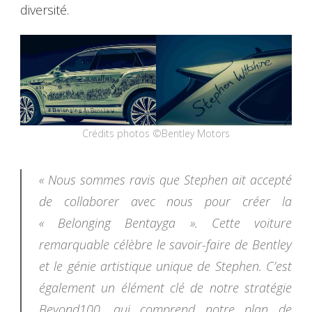
diversité.
Crédits photos ©Bentley Motors
« Nous sommes ravis que Stephen ait accepté
de collaborer avec nous pour créer la
« Belonging Bentayga ». Cette voiture
remarquable célèbre le savoir-faire de Bentley
et le génie artistique unique de Stephen. C’est
également un élément clé de notre stratégie
Beyond100, qui comprend notre plan de