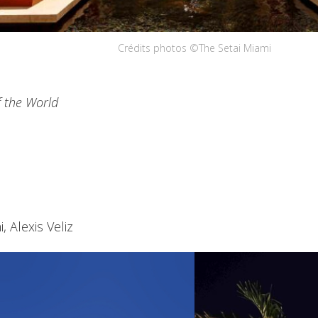
Crédits photos ©The Setai Miami
 the World
 Alexis Veliz