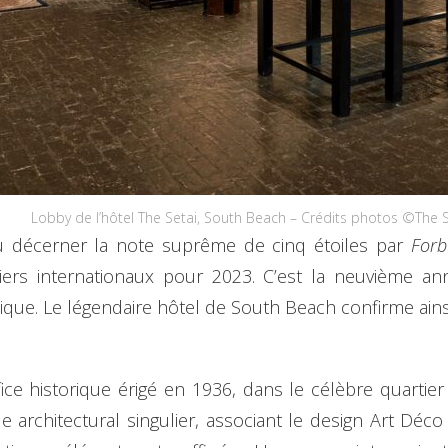
Lobby de l’hôtel The Setai, South Beach – Crédits photos ©The 
vu décerner la note suprême de cinq étoiles par
Forb
iers internationaux pour 2023. C’est la neuvième an
tique. Le légendaire hôtel de South Beach confirme ain
fice historique érigé en 1936, dans le célèbre quartier
e architectural singulier, associant le design Art Déco