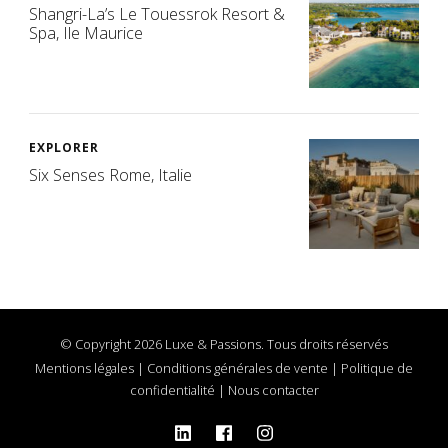
Shangri-La’s Le Touessrok Resort &
Spa, Ile Maurice
EXPLORER
Six Senses Rome, Italie
© Copyright 2026 Luxe & Passions. Tous droits réservés
Mentions légales
|
Conditions générales de vente
|
Politique de
confidentialité
|
Nous contacter