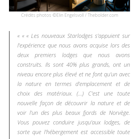
Crédits photos ©Elin Engelsvoll / Thebolder.com
« « « Les nouveaux Starlodges s’appuient sur
l’expérience que nous avons acquise lors des
deux premiers lodges que nous avons
construits. Ils sont 40% plus grands, ont un
niveau encore plus élevé et ne font qu’un avec
la nature en termes d’emplacement et de
choix des matériaux. (…) C’est une toute
nouvelle façon de découvrir la nature et de
voir l’un des plus beaux fjords de Norvège.
Vous pouvez conduire jusqu’aux lodges, de
sorte que l’hébergement est accessible toute