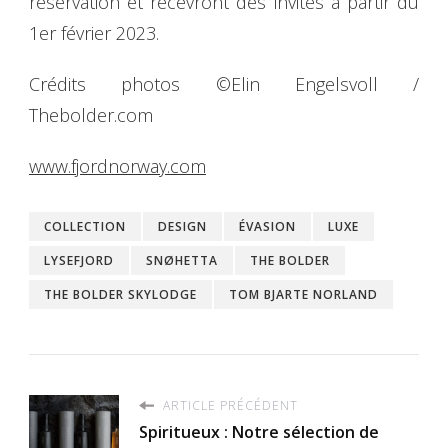
réservation et recevront des invités à partir du
1er février 2023.
Crédits photos ©Elin Engelsvoll /
Thebolder.com
www.fjordnorway.com
COLLECTION
DESIGN
ÉVASION
LUXE
LYSEFJORD
SNØHETTA
THE BOLDER
THE BOLDER SKYLODGE
TOM BJARTE NORLAND
ARTICLE PRÉCÉDENT
Spiritueux : Notre sélection de