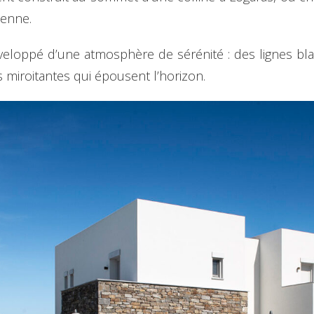
éenne.
nveloppé d’une atmosphère de sérénité : des lignes b
 miroitantes qui épousent l’horizon.