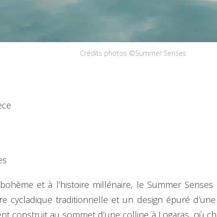
Crédits photos ©Summer Senses
t
ece
es
e bohème et à l’histoire millénaire, le Summer Sens
cture cycladique traditionnelle et un design épuré d’u
ent construit au sommet d’une colline à Logaras, où cha