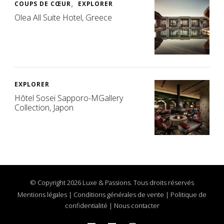
COUPS DE CŒUR
EXPLORER
Olea All Suite Hotel, Greece
EXPLORER
Hôtel Sosei Sapporo-MGallery
Collection, Japon
© Copyright 2026 Luxe & Passions. Tous droits réservés
Mentions légales
|
Conditions générales de vente
|
Politique de
confidentialité
|
Nous contacter