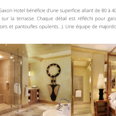
Saxon Hotel bénéficie d’une superficie allant de 80 à 4
ur la terrasse. Chaque détail est réfléchi pour gara
gnoirs et pantoufles opulents…). Une équipe de majord