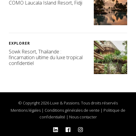
COMO Laucala Island Resort, Fidji
EXPLORER
Sowk Resort, Thaïlande :
l’incarnation ultime du luxe tropical
confidentiel
© Copyright 2026 Luxe & Passions. Tous droits réservés
Mentions légales
|
Conditions générales de vente
|
Politique de
confidentialité
|
Nous contacter