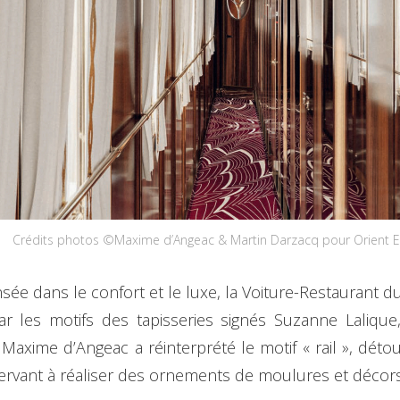
Crédits photos ©Maxime d’Angeac & Martin Darzacq pour Orient E
sée dans le confort et le luxe, la Voiture-Restaurant d
ar les motifs des tapisseries signés Suzanne Lalique
 Maxime d’Angeac a réinterprété le motif « rail », déto
ervant à réaliser des ornements de moulures et décors