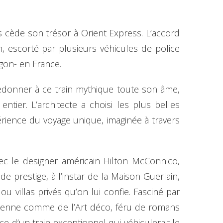
s cède son trésor à Orient Express. L’accord
n, escorté par plusieurs véhicules de police
rgon- en France.
redonner à ce train mythique toute son âme,
tier. L’architecte a choisi les plus belles
périence du voyage unique, imaginée à travers
ec le designer américain Hilton McConnico,
e prestige, à l’instar de la Maison Guerlain,
villas privés qu’on lui confie. Fasciné par
lienne comme de l’Art déco, féru de romans
ce d’un train exceptionnel qui véhiculerait le