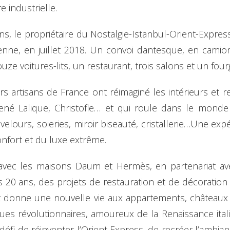
e industrielle.
s, le propriétaire du Nostalgie-Istanbul-Orient-Expres
Vienne, en juillet 2018. Un convoi dantesque, en camio
uze voitures-lits, un restaurant, trois salons et un fou
rs artisans de France ont réimaginé les intérieurs et 
né Lalique, Christofle… et qui roule dans le monde en
velours, soieries, miroir biseauté, cristallerie…Une ex
nfort et du luxe extrême.
 avec les maisons Daum et Hermès, en partenariat av
 20 ans, des projets de restauration et de décoration d
donne une nouvelle vie aux appartements, châteaux ou 
ues révolutionnaires, amoureux de la Renaissance ita
 défi de réinventer l’Orient Express, de recréer l’ambian