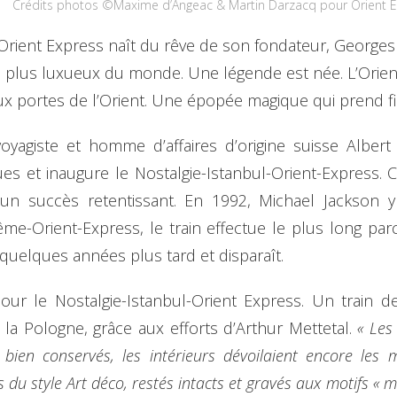
Crédits photos ©Maxime d’Angeac & Martin Darzacq pour Orient E
 Orient Express naît du rêve de son fondateur, Georges
 le plus luxueux du monde. Une légende est née. L’Orien
ux portes de l’Orient. Une épopée magique qui prend f
yagiste et homme d’affaires d’origine suisse Albert
ues et inaugure le Nostalgie-Istanbul-Orient-Express. C
t un succès retentissant. En 1992, Michael Jackso
me-Orient-Express, le train effectue le plus long parco
te quelques années plus tard et disparaît.
our le Nostalgie-Istanbul-Orient Express. Un train de
t la Pologne, grâce aux efforts d’Arthur Mettetal.
« Les
bien conservés, les intérieurs dévoilaient encore les
u style Art déco, restés intacts et gravés aux motifs « me