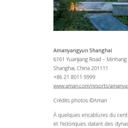
Amanyangyun Shanghai
6161 Yuanjiang Road – Minhang D
Shanghai, China 201111
+86 21 8011 9999
www.aman.com/resorts/amanya
Crédits photos ©Aman
À quelques encablures du centr
et historiques datant des dynast