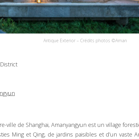
Antique Exterior – Crédits photos ©Aman
istrict
ngyun
e-ville de Shanghai, Amanyangyun est un village fores
ies Ming et Qing, de jardins paisibles et d’un vaste Ama