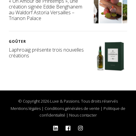
« Un Amour de Printemps », une
création signée Eddie Benghanem
au Waldorf Astoria Versailles –
Trianon Palace
GOÛTER
Laphroaig présente trois nouvelles
créations
© Copyright 2026 Luxe & Passions. Tous droits réservés
Mentions légales
|
Conditions générales de vente
|
Politique de
confidentialité
|
Nous contacter