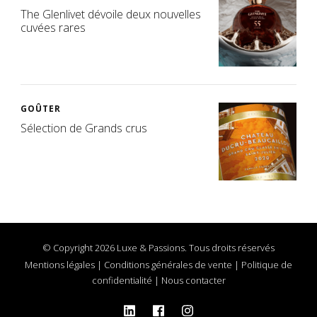
The Glenlivet dévoile deux nouvelles
cuvées rares
GOÛTER
Sélection de Grands crus
© Copyright 2026 Luxe & Passions. Tous droits réservés
Mentions légales
|
Conditions générales de vente
|
Politique de
confidentialité
|
Nous contacter