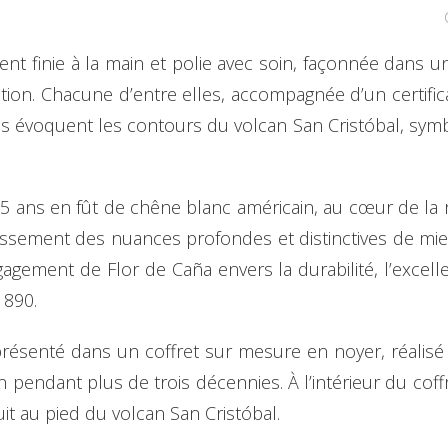
t finie à la main et polie avec soin, façonnée dans un 
on. Chacune d’entre elles, accompagnée d’un certifica
tes évoquent les contours du volcan San Cristóbal, symb
35 ans en fût de chêne blanc américain, au cœur de la r
lissement des nuances profondes et distinctives de miel,
gagement de Flor de Caña envers la durabilité, l’excell
1890.
présenté dans un coffret sur mesure en noyer, réalis
n pendant plus de trois décennies. À l’intérieur du c
uit au pied du volcan San Cristóbal.