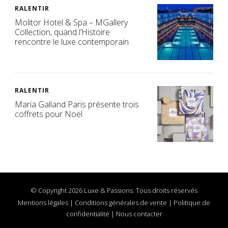
RALENTIR
Molitor Hotel & Spa – MGallery
Collection, quand l’Histoire
rencontre le luxe contemporain
RALENTIR
Maria Galland Paris présente trois
coffrets pour Noël
© Copyright 2026 Luxe & Passions. Tous droits réservés
Mentions légales
|
Conditions générales de vente
|
Politique de
confidentialité
|
Nous contacter